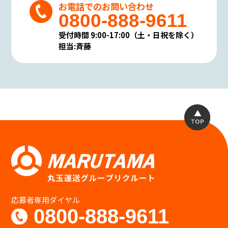
お電話でのお問い合わせ
る場合がありますが、その場合はあらかじめ
0800-888-9611
その旨を明らかにしご負担頂くことと致しま
す。
受付時間 9:00-17:00（土・日祝を除く）
個人情報の保護に関する法令・規範の遵守
担当:斉藤
について
当社は、当社が保有する個人情報に関して適
用される個人情報保護関連法令及び規範を遵
守します。
また本方針は、日本国の法律、その他規範に
より判断致します。
本方針は当社の個人情報の取り扱いに関して
の基本的な方針を定めるものであり当社は本
方針に則って個人情報保護法等の法令・規範に
基づく個人情報の保護に努めます。
個人情報の安全管理措置について
当社は、個人情報への不正アクセス、個人情報
の紛失、破壊、改ざん、漏えい等から保護
応募者専用ダイヤル
し、正確性及び安全性を確保するために管理
0800-888-9611
体制を整備し、適切な安全対策を実施致しま
す。