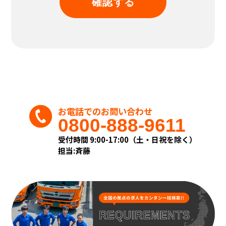
(2)個人情報の利用および共同利用
当社がお預かりした個人情報は、個人情報を
頂いた方に承諾を得た範囲内で、また収集目的
に沿った範囲内で利用致します。
利用目的については、以下の「利用目的の範
囲」の内、当社の正当な事業の範囲内でその
目的の達成に必要な事項を利用目的と致しま
す。
◎利用目的の範囲について
・業務上のご連絡をする場合
お電話でのお問い合わせ
・当社が取り扱う商品及びサービスに関する
0800-888-9611
ご案内をする場合
・お客様からのお問い合せまたはご依頼等へ
受付時間 9:00-17:00（土・日祝を除く）
の対応をさせて頂く場合
担当:斉藤
・その他、お客様に事前にお知らせし、ご同
意を頂いた目的の場合
◎上記目的以外の利用について
上記以外の目的で、お客様の個人情報を利用す
る必要が生じた場合には、法令により許され
る場合を除き、その利用について、お客様の同