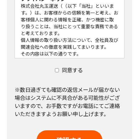
株式会社丸玉運送（（以下「当社」といいま
す。）は、お客様からの信頼を第一と考え、お
客様個人に関わる情報を正確、かつ機密に取
り扱うことは、当社にとって重要な責務である
と考えております。
個人情報の取り扱い方法について、全社員及び
関連会社への徹底を実践してまいります。
その内容は以下の通りです。
なお、既に当社で保有し利用させて頂いてい
る個人情報につきましても、本方針に従ってお
同意する
客様の個人情報の取り扱いを実施致します。
個人情報の取り扱いについて
(1)個人情報の取得
※数日過ぎても確認の返信メールが届かない
当社は個人情報を適法かつ公正な手段により
場合はシステムに不具合がある可能性がござ
収集致します。
いますので、
お手数ですがお電話にてご連絡
お客様に個人情報の提供をお願いする場合
いただきますようお願い申し上げます。
は、事前に収集の目的、利用の内容を開示し
た上で、当社の正当な事業の範囲内で、その目
的の達成に必要な限度において、個人情報を収
集致します。