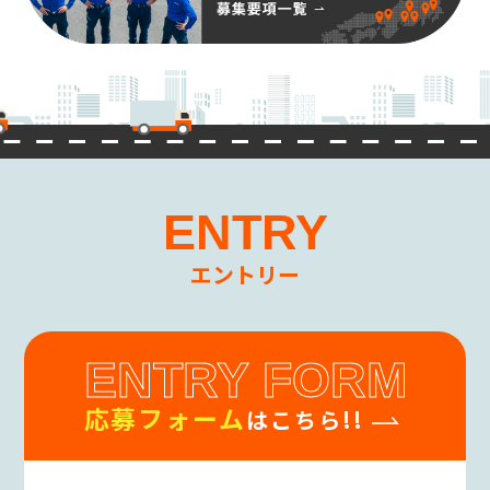
意を頂くものとします。
(3)個人情報の第三者提供
当社は、お客様の同意なしに第三者へお客様
の個人情報の提供は行いません。
但し個人情報に適用される法律その他の規範
により、当社が従うべき法令上の義務等の特別
な事情がある場合は、この限りではありませ
ん。
ENTRY
(4)個人情報の開示・修正等の手続
お客様からご提供頂いた個人情報に関して、照
会、訂正、削除を要望される場合は、お問い
エントリー
合わせ先窓口までご連絡下さい。
当該ご請求が当社の業務に著しい支障をきた
す場合等を除き、お客様ご本人によるものであ
ENTRY FORM
ることが確認できた場合に限り、合理的な期間
内に、お客様の個人情報を開示、訂正、削除
応募フォーム
致します。
はこちら!!
(5)個人情報の開示等に要する手数料
開示請求者(お客様ご本人と認められる方)に対
し開示等に要する手数料のご負担をお願いす