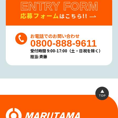
ENTRY FORM
ることが確認できた場合に限り、合理的な期間
内に、お客様の個人情報を開示、訂正、削除
応募フォーム
致します。
はこちら!!
(5)個人情報の開示等に要する手数料
開示請求者(お客様ご本人と認められる方)に対
し開示等に要する手数料のご負担をお願いす
お電話でのお問い合わせ
る場合がありますが、その場合はあらかじめ
0800-888-9611
その旨を明らかにしご負担頂くことと致しま
す。
受付時間 9:00-17:00（土・日祝を除く）
個人情報の保護に関する法令・規範の遵守
担当:斉藤
について
当社は、当社が保有する個人情報に関して適
用される個人情報保護関連法令及び規範を遵
守します。
また本方針は、日本国の法律、その他規範に
より判断致します。
本方針は当社の個人情報の取り扱いに関して
の基本的な方針を定めるものであり当社は本
方針に則って個人情報保護法等の法令・規範に
基づく個人情報の保護に努めます。