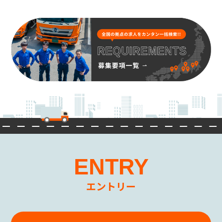
意を頂いた目的の場合
◎上記目的以外の利用について
上記以外の目的で、お客様の個人情報を利用す
る必要が生じた場合には、法令により許され
る場合を除き、その利用について、お客様の同
意を頂くものとします。
(3)個人情報の第三者提供
当社は、お客様の同意なしに第三者へお客様
の個人情報の提供は行いません。
但し個人情報に適用される法律その他の規範
により、当社が従うべき法令上の義務等の特別
な事情がある場合は、この限りではありませ
ん。
ENTRY
(4)個人情報の開示・修正等の手続
お客様からご提供頂いた個人情報に関して、照
会、訂正、削除を要望される場合は、お問い
エントリー
合わせ先窓口までご連絡下さい。
当該ご請求が当社の業務に著しい支障をきた
す場合等を除き、お客様ご本人によるものであ