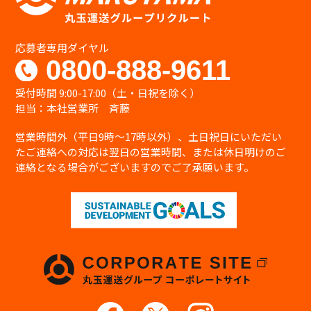
個人情報の安全管理措置について
当社は、個人情報への不正アクセス、個人情報
の紛失、破壊、改ざん、漏えい等から保護
応募者専用ダイヤル
し、正確性及び安全性を確保するために管理
0800-888-9611
体制を整備し、適切な安全対策を実施致しま
す。
受付時間 9:00-17:00（土・日祝を除く）
個人情報を取り扱う事務所内への部外者の立
担当：本社営業所 斉藤
ち入りを制限し、当社の個人情報保護に関わ
る役員・職員等全員に対し教育啓発活動を実
営業時間外（平日9時〜17時以外）、土日祝日にいただい
施するほか管理責任者を置き個人情報の適切
たご連絡への対応は翌日の営業時間、または休日明けのご
な管理に努めます。
連絡となる場合がございますのでご了承願います。
継続的な改善について
当社は、個人情報保護への取り組みについて、
日本国の従うべき法令の変更、取り扱い方
法、環境の変化に対応するため、継続的に見
直し改善を実施致します。
お問い合わせ
個人情報の取り扱いに関するお問い合わせ
は、下記窓口にて受け付けております。
【個人情報取り扱い窓口】