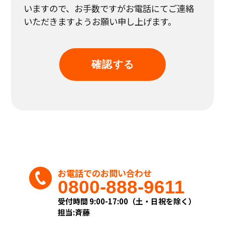
収集致します。
いますので、
お手数ですがお電話にてご連絡
お客様に個人情報の提供をお願いする場合
いただきますようお願い申し上げます。
は、事前に収集の目的、利用の内容を開示し
た上で、当社の正当な事業の範囲内で、その目
的の達成に必要な限度において、個人情報を収
集致します。
(2)個人情報の利用および共同利用
当社がお預かりした個人情報は、個人情報を
頂いた方に承諾を得た範囲内で、また収集目的
に沿った範囲内で利用致します。
利用目的については、以下の「利用目的の範
囲」の内、当社の正当な事業の範囲内でその
目的の達成に必要な事項を利用目的と致しま
す。
◎利用目的の範囲について
・業務上のご連絡をする場合
お電話でのお問い合わせ
・当社が取り扱う商品及びサービスに関する
0800-888-9611
ご案内をする場合
・お客様からのお問い合せまたはご依頼等へ
受付時間 9:00-17:00（土・日祝を除く）
の対応をさせて頂く場合
担当:斉藤
・その他、お客様に事前にお知らせし、ご同