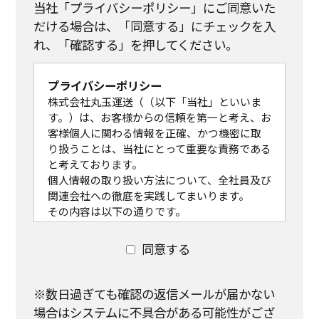
当社「プライバシーポリシー」にご同意いた
だける場合は、「同意する」にチェックを入
れ、「確認する」を押してください。
プライバシーポリシー
株式会社丸玉運送（（以下「当社」といいま
す。）は、お客様からの信頼を第一と考え、お
客様個人に関わる情報を正確、かつ機密に取
り扱うことは、当社にとって重要な責務である
と考えております。
個人情報の取り扱い方法について、全社員及び
関連会社への徹底を実践してまいります。
その内容は以下の通りです。
なお、既に当社で保有し利用させて頂いてい
る個人情報につきましても、本方針に従ってお
同意する
客様の個人情報の取り扱いを実施致します。
個人情報の取り扱いについて
(1)個人情報の取得
※数日過ぎても確認の返信メールが届かない
当社は個人情報を適法かつ公正な手段により
場合はシステムに不具合がある可能性がござ