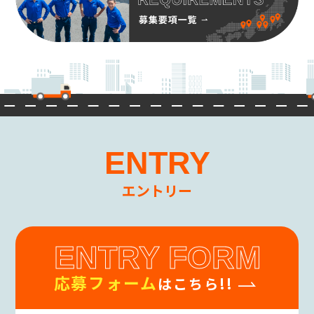
る場合を除き、その利用について、お客様の同
意を頂くものとします。
(3)個人情報の第三者提供
当社は、お客様の同意なしに第三者へお客様
の個人情報の提供は行いません。
但し個人情報に適用される法律その他の規範
により、当社が従うべき法令上の義務等の特別
な事情がある場合は、この限りではありませ
ん。
ENTRY
(4)個人情報の開示・修正等の手続
お客様からご提供頂いた個人情報に関して、照
会、訂正、削除を要望される場合は、お問い
エントリー
合わせ先窓口までご連絡下さい。
当該ご請求が当社の業務に著しい支障をきた
す場合等を除き、お客様ご本人によるものであ
ENTRY FORM
ることが確認できた場合に限り、合理的な期間
内に、お客様の個人情報を開示、訂正、削除
応募フォーム
致します。
はこちら!!
(5)個人情報の開示等に要する手数料
開示請求者(お客様ご本人と認められる方)に対