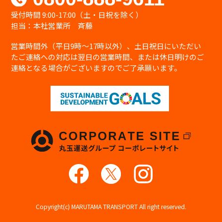
す。
受付時間 9:00-17:00（土・日祝を除く）
個人情報を取り扱う事務所内への部外者の立
担当：本社営業所 斉藤
ち入りを制限し、当社の個人情報保護に関わ
る役員・職員等全員に対し教育啓発活動を実
営業時間外（平日9時〜17時以外）、土日祝日にいただい
施するほか管理責任者を置き個人情報の適切
たご連絡への対応は翌日の営業時間、または休日明けのご
な管理に努めます。
連絡となる場合がございますのでご了承願います。
継続的な改善について
当社は、個人情報保護への取り組みについて、
日本国の従うべき法令の変更、取り扱い方
法、環境の変化に対応するため、継続的に見
直し改善を実施致します。
お問い合わせ
個人情報の取り扱いに関するお問い合わせ
は、下記窓口にて受け付けております。
【個人情報取り扱い窓口】
株式会社 丸玉運送
〒476-0002 愛知県東海市名和町天王前33番地
の1
TEL：052-604-9611（代表）
Copyright(c) MARUTAMA TRANSPORT All right reserved.
FAX：052-604-4451