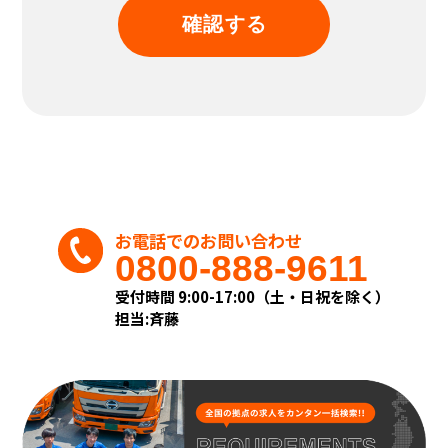
集致します。
(2)個人情報の利用および共同利用
当社がお預かりした個人情報は、個人情報を
頂いた方に承諾を得た範囲内で、また収集目的
に沿った範囲内で利用致します。
利用目的については、以下の「利用目的の範
囲」の内、当社の正当な事業の範囲内でその
目的の達成に必要な事項を利用目的と致しま
す。
◎利用目的の範囲について
・業務上のご連絡をする場合
お電話でのお問い合わせ
・当社が取り扱う商品及びサービスに関する
0800-888-9611
ご案内をする場合
・お客様からのお問い合せまたはご依頼等へ
受付時間 9:00-17:00（土・日祝を除く）
の対応をさせて頂く場合
担当:斉藤
・その他、お客様に事前にお知らせし、ご同
意を頂いた目的の場合
◎上記目的以外の利用について
上記以外の目的で、お客様の個人情報を利用す
る必要が生じた場合には、法令により許され