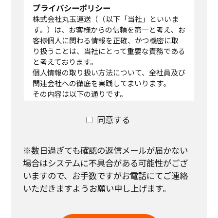
プライバシーポリシー
株式会社丸玉運送（（以下「当社」といいま
す。）は、お客様からの信頼を第一と考え、お
客様個人に関わる情報を正確、かつ機密に取
り扱うことは、当社にとって重要な責務である
と考えております。
個人情報の取り扱い方法について、全社員及び
関連会社への徹底を実践してまいります。
その内容は以下の通りです。
なお、既に当社で保有し利用させて頂いてい
る個人情報につきましても、本方針に従ってお
同意する
客様の個人情報の取り扱いを実施致します。
個人情報の取り扱いについて
(1)個人情報の取得
※数日過ぎても確認の返信メールが届かない
当社は個人情報を適法かつ公正な手段により
場合はシステムに不具合がある可能性がござ
収集致します。
いますので、
お手数ですがお電話にてご連絡
お客様に個人情報の提供をお願いする場合
いただきますようお願い申し上げます。
は、事前に収集の目的、利用の内容を開示し
た上で、当社の正当な事業の範囲内で、その目
的の達成に必要な限度において、個人情報を収