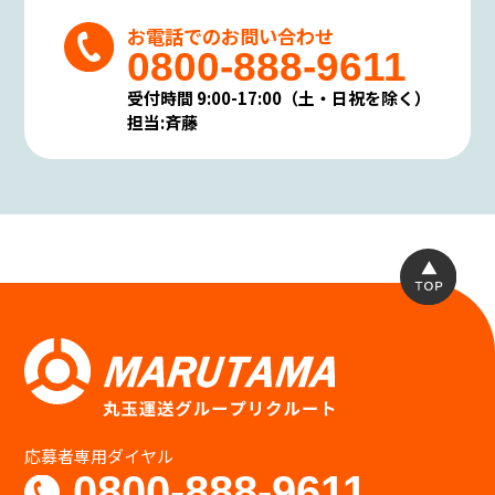
し開示等に要する手数料のご負担をお願いす
お電話でのお問い合わせ
る場合がありますが、その場合はあらかじめ
0800-888-9611
その旨を明らかにしご負担頂くことと致しま
す。
受付時間 9:00-17:00（土・日祝を除く）
個人情報の保護に関する法令・規範の遵守
担当:斉藤
について
当社は、当社が保有する個人情報に関して適
用される個人情報保護関連法令及び規範を遵
守します。
また本方針は、日本国の法律、その他規範に
より判断致します。
本方針は当社の個人情報の取り扱いに関して
の基本的な方針を定めるものであり当社は本
方針に則って個人情報保護法等の法令・規範に
基づく個人情報の保護に努めます。
個人情報の安全管理措置について
当社は、個人情報への不正アクセス、個人情報
の紛失、破壊、改ざん、漏えい等から保護
応募者専用ダイヤル
し、正確性及び安全性を確保するために管理
0800-888-9611
体制を整備し、適切な安全対策を実施致しま