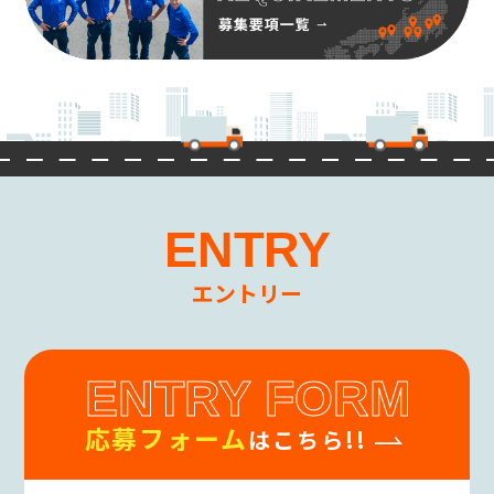
意を頂くものとします。
(3)個人情報の第三者提供
当社は、お客様の同意なしに第三者へお客様
の個人情報の提供は行いません。
但し個人情報に適用される法律その他の規範
により、当社が従うべき法令上の義務等の特別
な事情がある場合は、この限りではありませ
ん。
ENTRY
(4)個人情報の開示・修正等の手続
お客様からご提供頂いた個人情報に関して、照
会、訂正、削除を要望される場合は、お問い
エントリー
合わせ先窓口までご連絡下さい。
当該ご請求が当社の業務に著しい支障をきた
す場合等を除き、お客様ご本人によるものであ
ENTRY FORM
ることが確認できた場合に限り、合理的な期間
内に、お客様の個人情報を開示、訂正、削除
応募フォーム
致します。
はこちら!!
(5)個人情報の開示等に要する手数料
開示請求者(お客様ご本人と認められる方)に対