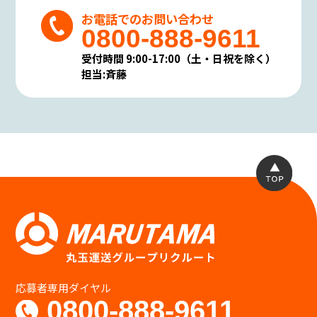
し開示等に要する手数料のご負担をお願いす
お電話でのお問い合わせ
る場合がありますが、その場合はあらかじめ
0800-888-9611
その旨を明らかにしご負担頂くことと致しま
す。
受付時間 9:00-17:00（土・日祝を除く）
個人情報の保護に関する法令・規範の遵守
担当:斉藤
について
当社は、当社が保有する個人情報に関して適
用される個人情報保護関連法令及び規範を遵
守します。
また本方針は、日本国の法律、その他規範に
より判断致します。
本方針は当社の個人情報の取り扱いに関して
の基本的な方針を定めるものであり当社は本
方針に則って個人情報保護法等の法令・規範に
基づく個人情報の保護に努めます。
個人情報の安全管理措置について
当社は、個人情報への不正アクセス、個人情報
の紛失、破壊、改ざん、漏えい等から保護
応募者専用ダイヤル
し、正確性及び安全性を確保するために管理
0800-888-9611
体制を整備し、適切な安全対策を実施致しま