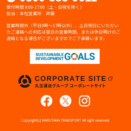
す。
受付時間 9:00-17:00（土・日祝を除く）
個人情報を取り扱う事務所内への部外者の立
担当：本社営業所 斉藤
ち入りを制限し、当社の個人情報保護に関わ
る役員・職員等全員に対し教育啓発活動を実
営業時間外（平日9時〜17時以外）、土日祝日にいただい
施するほか管理責任者を置き個人情報の適切
たご連絡への対応は翌日の営業時間、または休日明けのご
な管理に努めます。
連絡となる場合がございますのでご了承願います。
継続的な改善について
当社は、個人情報保護への取り組みについて、
日本国の従うべき法令の変更、取り扱い方
法、環境の変化に対応するため、継続的に見
直し改善を実施致します。
お問い合わせ
個人情報の取り扱いに関するお問い合わせ
は、下記窓口にて受け付けております。
【個人情報取り扱い窓口】
株式会社 丸玉運送
〒476-0002 愛知県東海市名和町天王前33番地
の1
TEL：052-604-9611（代表）
Copyright(c) MARUTAMA TRANSPORT All right reserved.
FAX：052-604-4451