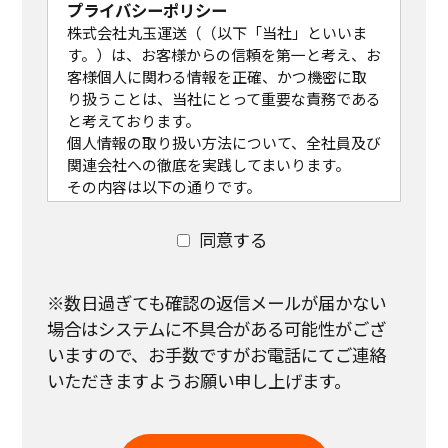
プライバシーポリシー
株式会社丸玉運送（（以下「当社」といいま
す。）は、お客様からの信頼を第一と考え、お
客様個人に関わる情報を正確、かつ機密に取
り扱うことは、当社にとって重要な責務である
と考えております。
個人情報の取り扱い方法について、全社員及び
関連会社への徹底を実践してまいります。
その内容は以下の通りです。
なお、既に当社で保有し利用させて頂いてい
る個人情報につきましても、本方針に従ってお
同意する
客様の個人情報の取り扱いを実施致します。
個人情報の取り扱いについて
(1)個人情報の取得
※数日過ぎても確認の返信メールが届かない
当社は個人情報を適法かつ公正な手段により
場合はシステムに不具合がある可能性がござ
収集致します。
いますので、
お手数ですがお電話にてご連絡
お客様に個人情報の提供をお願いする場合
いただきますようお願い申し上げます。
は、事前に収集の目的、利用の内容を開示し
た上で、当社の正当な事業の範囲内で、その目
的の達成に必要な限度において、個人情報を収