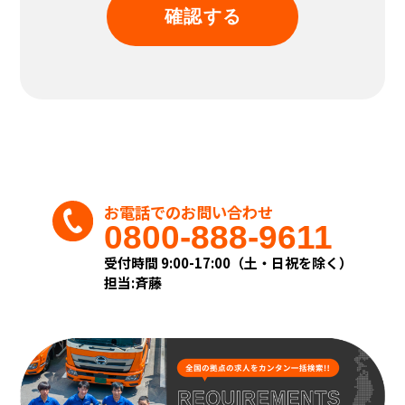
集致します。
(2)個人情報の利用および共同利用
当社がお預かりした個人情報は、個人情報を
頂いた方に承諾を得た範囲内で、また収集目的
に沿った範囲内で利用致します。
利用目的については、以下の「利用目的の範
囲」の内、当社の正当な事業の範囲内でその
目的の達成に必要な事項を利用目的と致しま
す。
◎利用目的の範囲について
・業務上のご連絡をする場合
お電話でのお問い合わせ
・当社が取り扱う商品及びサービスに関する
0800-888-9611
ご案内をする場合
・お客様からのお問い合せまたはご依頼等へ
受付時間 9:00-17:00（土・日祝を除く）
の対応をさせて頂く場合
担当:斉藤
・その他、お客様に事前にお知らせし、ご同
意を頂いた目的の場合
◎上記目的以外の利用について
上記以外の目的で、お客様の個人情報を利用す
る必要が生じた場合には、法令により許され
る場合を除き、その利用について、お客様の同