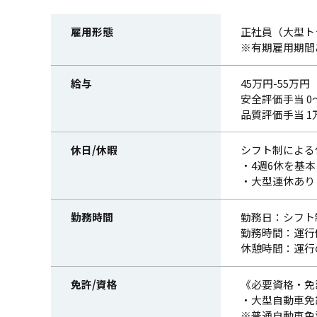
雇用形態
正社員（大型ト
※有期雇用期間
給与
45万円-55万円
安全評価手当 0
品質評価手当 1
休日/休暇
シフト制による
・4週6休を基
・大型連休あり
勤務時間
勤務日：シフト
勤務時間：運行例）
休憩時間：運行
免許/資格
《必要資格・免
・大型自動車免
※普通自動車免