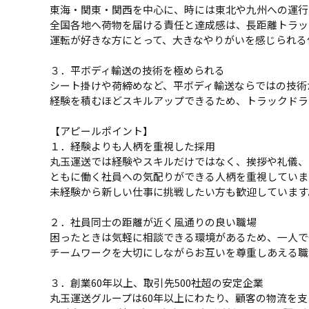
東海・関東・関西を中心に、時には東北や九州への運行
全国各地へ荷物を届ける責任と達成感は、長距離トラッ
運転が好きな方にとって、大きなやりがいを感じられる
３．平ボディ輸送の技術を極められる
シート掛けや荷締めなど、平ボディ輸送ならではの技術
経験を積むほどスキルアップできるため、トラックドラ
【アピールポイント】
１．経験よりも人柄を重視した採用
丸玉運送では経験やスキルだけではなく、挨拶や礼儀、
ともに働く社員への気配りができる人柄を重視していま
未経験から新しい仕事に挑戦したい方も歓迎しています
２．社員同士の距離が近く風通りの良い職場
困ったときは気軽に相談できる環境があるため、一人で
チームワークを大切にしながらお互いを尊重しあえる職
３．創業60年以上、取引先500社超の安定企業
丸玉運送グループは60年以上にわたり、顧客の物流を