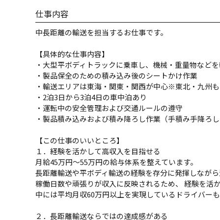
仕事内容
中長距離の輸送を担当するお仕事です。
【具体的な仕事内容】
・大型平ボディトラックに乗車し、機械・重量物などを
・製品保全のための積み込み後のシートかけ作業
・輸送エリアは東海・関東・関西が中心※東北・九州も
・2泊3日から3泊4日の車中泊あり
・運転中の安全管理および交通ルールの遵守
・製品積み込みおよび積み降ろし作業（手積み手降ろし
【この仕事のいいところ】
１．経験を活かして高収入を目指せる
月給45万円～55万円の給与体系を整えています。
長距離輸送や平ボディ輸送の経験を存分に発揮しながら
稼働日数や頑張りが収入に反映されるため、 経験を活
中には平均月収60万円以上を実現しているドライバー
２．長距離輸送ならではの達成感がある