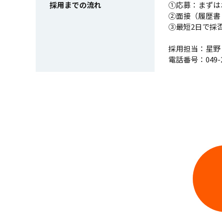
採用までの流れ
①応募：まずは
②面接（履歴書
③最短2日で採
採用担当：星野
電話番号：049-24