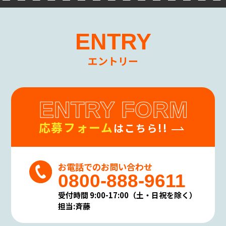
により、当社が従うべき法令上の義務等の特別
な事情がある場合は、この限りではありませ
ん。
ENTRY
(4)個人情報の開示・修正等の手続
お客様からご提供頂いた個人情報に関して、照
会、訂正、削除を要望される場合は、お問い
エントリー
合わせ先窓口までご連絡下さい。
当該ご請求が当社の業務に著しい支障をきた
す場合等を除き、お客様ご本人によるものであ
ENTRY FORM
ることが確認できた場合に限り、合理的な期間
内に、お客様の個人情報を開示、訂正、削除
応募フォーム
致します。
はこちら!!
(5)個人情報の開示等に要する手数料
開示請求者(お客様ご本人と認められる方)に対
し開示等に要する手数料のご負担をお願いす
お電話でのお問い合わせ
る場合がありますが、その場合はあらかじめ
0800-888-9611
その旨を明らかにしご負担頂くことと致しま
す。
受付時間 9:00-17:00（土・日祝を除く）
個人情報の保護に関する法令・規範の遵守
担当:斉藤
について