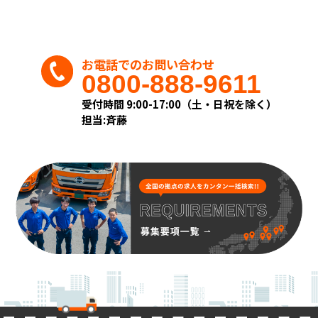
目的の達成に必要な事項を利用目的と致しま
す。
◎利用目的の範囲について
・業務上のご連絡をする場合
お電話でのお問い合わせ
・当社が取り扱う商品及びサービスに関する
0800-888-9611
ご案内をする場合
・お客様からのお問い合せまたはご依頼等へ
受付時間 9:00-17:00（土・日祝を除く）
の対応をさせて頂く場合
担当:斉藤
・その他、お客様に事前にお知らせし、ご同
意を頂いた目的の場合
◎上記目的以外の利用について
上記以外の目的で、お客様の個人情報を利用す
る必要が生じた場合には、法令により許され
る場合を除き、その利用について、お客様の同
意を頂くものとします。
(3)個人情報の第三者提供
当社は、お客様の同意なしに第三者へお客様
の個人情報の提供は行いません。
但し個人情報に適用される法律その他の規範