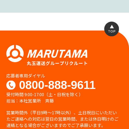
当社は、当社が保有する個人情報に関して適
用される個人情報保護関連法令及び規範を遵
守します。
また本方針は、日本国の法律、その他規範に
より判断致します。
本方針は当社の個人情報の取り扱いに関して
の基本的な方針を定めるものであり当社は本
方針に則って個人情報保護法等の法令・規範に
基づく個人情報の保護に努めます。
個人情報の安全管理措置について
当社は、個人情報への不正アクセス、個人情報
の紛失、破壊、改ざん、漏えい等から保護
応募者専用ダイヤル
し、正確性及び安全性を確保するために管理
0800-888-9611
体制を整備し、適切な安全対策を実施致しま
す。
受付時間 9:00-17:00（土・日祝を除く）
個人情報を取り扱う事務所内への部外者の立
担当：本社営業所 斉藤
ち入りを制限し、当社の個人情報保護に関わ
る役員・職員等全員に対し教育啓発活動を実
営業時間外（平日9時〜17時以外）、土日祝日にいただい
施するほか管理責任者を置き個人情報の適切
たご連絡への対応は翌日の営業時間、または休日明けのご
な管理に努めます。
連絡となる場合がございますのでご了承願います。
継続的な改善について