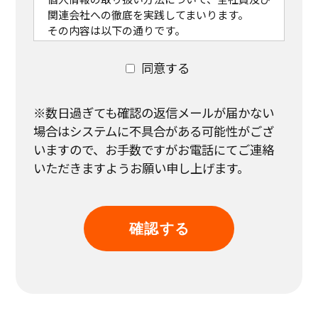
関連会社への徹底を実践してまいります。
その内容は以下の通りです。
なお、既に当社で保有し利用させて頂いてい
る個人情報につきましても、本方針に従ってお
同意する
客様の個人情報の取り扱いを実施致します。
個人情報の取り扱いについて
(1)個人情報の取得
※数日過ぎても確認の返信メールが届かない
当社は個人情報を適法かつ公正な手段により
場合はシステムに不具合がある可能性がござ
収集致します。
いますので、
お手数ですがお電話にてご連絡
お客様に個人情報の提供をお願いする場合
いただきますようお願い申し上げます。
は、事前に収集の目的、利用の内容を開示し
た上で、当社の正当な事業の範囲内で、その目
的の達成に必要な限度において、個人情報を収
集致します。
(2)個人情報の利用および共同利用
当社がお預かりした個人情報は、個人情報を
頂いた方に承諾を得た範囲内で、また収集目的
に沿った範囲内で利用致します。
利用目的については、以下の「利用目的の範
囲」の内、当社の正当な事業の範囲内でその