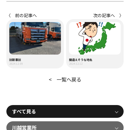
〈 前の記事へ
次の記事へ 〉
🆕新車🆕
間違えそうな地名
2024.12.09
2024.12.12
< 一覧へ戻る
すべて見る
川越営業所