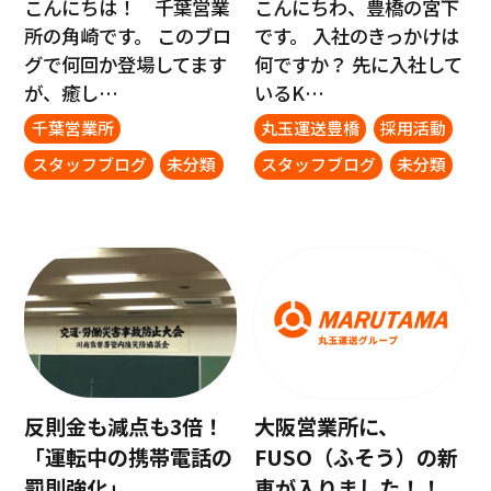
こんにちは！ 千葉営業
こんにちわ、豊橋の宮下
所の角崎です。 このブロ
です。 入社のきっかけは
グで何回か登場してます
何ですか？ 先に入社して
が、癒し…
いるK…
千葉営業所
丸玉運送豊橋
採用活動
スタッフブログ
未分類
スタッフブログ
未分類
反則金も減点も3倍！
大阪営業所に、
「運転中の携帯電話の
FUSO（ふそう）の新
罰則強化」
車が入りました！！