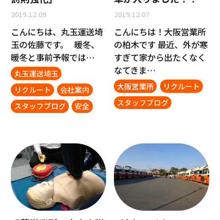
2019.12.09
2019.12.07
こんにちは、丸玉運送埼
こんにちは！大阪営業所
玉の佐藤です。 暖冬、
の柏木です 最近、外が寒
暖冬と事前予報では…
すぎて家から出たくなく
なてきま…
丸玉運送埼玉
大阪営業所
リクルート
リクルート
会社案内
スタッフブログ
スタッフブログ
安全