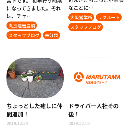
宮下です。 毎年行う時期
なことに…
になってきました。それ
は、チェ…
大阪営業所
リクルート
丸玉運送豊橋
スタッフブログ
スタッフブログ
未分類
ちょっとした癒しに仲
ドライバー入社その
間追加！
後！
2019.12.13
2019.12.10