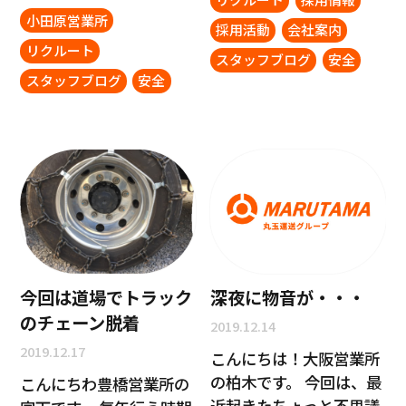
小田原営業所
採用活動
会社案内
リクルート
スタッフブログ
安全
スタッフブログ
安全
今回は道場でトラック
深夜に物音が・・・
のチェーン脱着
2019.12.14
2019.12.17
こんにちは！大阪営業所
の柏木です。 今回は、最
こんにちわ豊橋営業所の
近起きたちょっと不思議