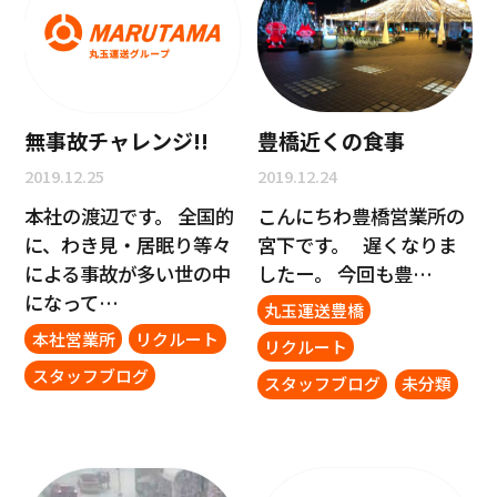
無事故チャレンジ!!
豊橋近くの食事
2019.12.25
2019.12.24
本社の渡辺です。 全国的
こんにちわ豊橋営業所の
に、わき見・居眠り等々
宮下です。 遅くなりま
による事故が多い世の中
したー。 今回も豊…
になって…
丸玉運送豊橋
本社営業所
リクルート
リクルート
スタッフブログ
スタッフブログ
未分類