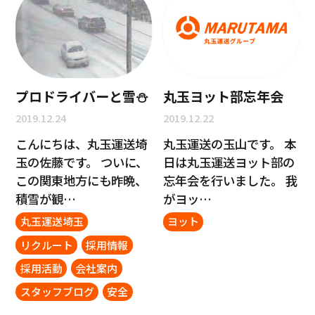
プロドライバーと雪⛄
丸玉ヨット部忘年会
2019.12.24
2019.12.22
こんにちは、丸玉運送埼
丸玉運送の玉山です。 本
玉の佐藤です。 ついに、
日は丸玉運送ヨット部の
この関東地方にも昨晩、
忘年会を行いました。 我
積雪が観…
がヨッ…
丸玉運送埼玉
ヨット
リクルート
採用情報
採用活動
会社案内
スタッフブログ
安全