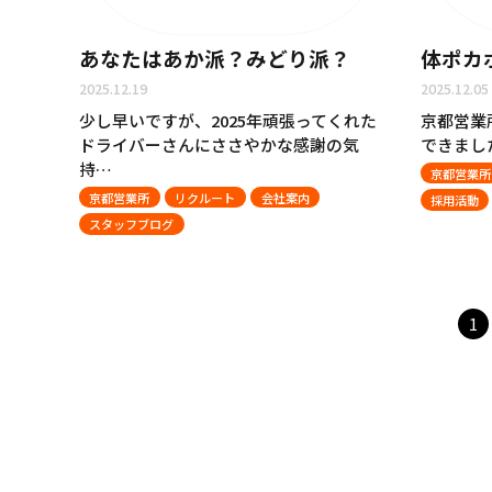
あなたはあか派？みどり派？
体ポカ
2025.12.19
2025.12.05
少し早いですが、2025年頑張ってくれた
京都営業所
ドライバーさんにささやかな感謝の気
できまし
持…
京都営業所
京都営業所
リクルート
会社案内
採用活動
スタッフブログ
1