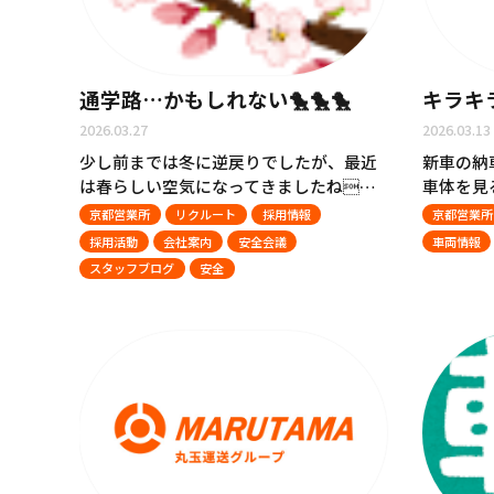
通学路…かもしれない🐤🐤🐤
キラキ
2026.03.27
2026.03.13
少し前までは冬に逆戻りでしたが、最近
新車の納
は春らしい空気になってきましたね…
車体を見
京都営業所
リクルート
採用情報
京都営業所
採用活動
会社案内
安全会議
車両情報
スタッフブログ
安全