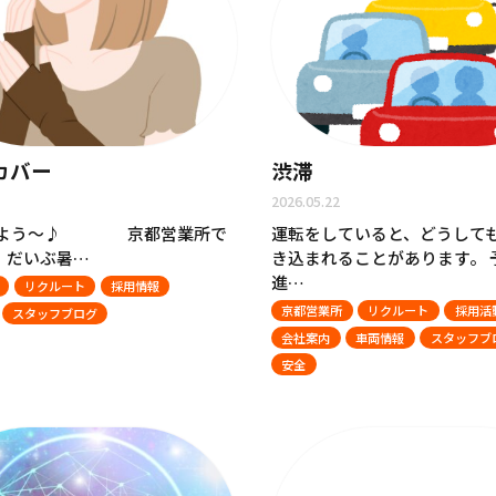
カバー
渋滞
2026.05.22
んよう～♪ 京都営業所で
運転をしていると、どうして
*) だいぶ暑…
き込まれることがあります。 
進…
リクルート
採用情報
京都営業所
リクルート
採用活
スタッフブログ
会社案内
車両情報
スタッフブ
安全