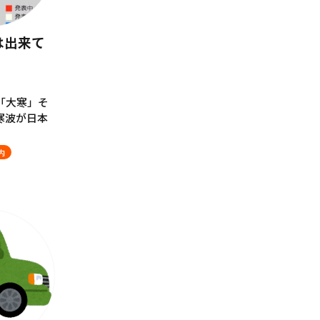
は出来て
「大寒」そ
寒波が日本
内