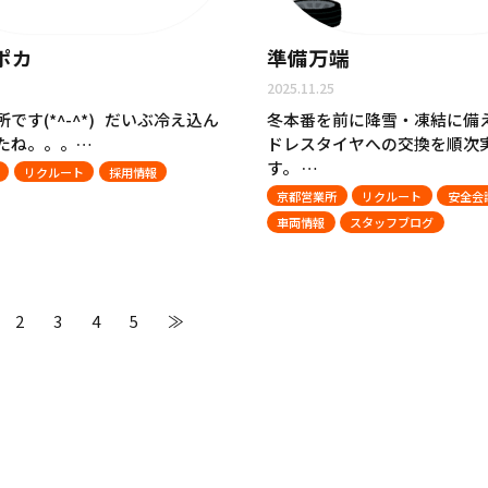
ポカ
準備万端
2025.11.25
です(*^-^*) だいぶ冷え込ん
冬本番を前に降雪・凍結に備
たね。。。…
ドレスタイヤへの交換を順次
す。 …
リクルート
採用情報
京都営業所
リクルート
安全会
車両情報
スタッフブログ
2
3
4
5
≫