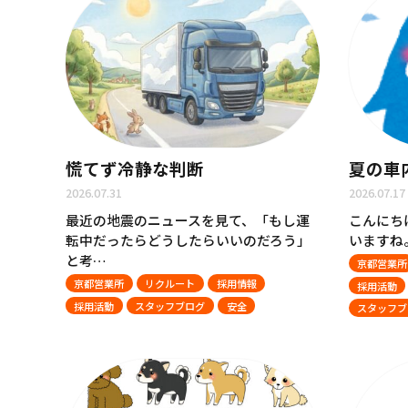
慌てず冷静な判断
夏の車
2026.07.31
2026.07.17
最近の地震のニュースを見て、「もし運
こんにち
転中だったらどうしたらいいのだろう」
いますね
と考…
京都営業所
京都営業所
リクルート
採用情報
採用活動
採用活動
スタッフブログ
安全
スタッフブ