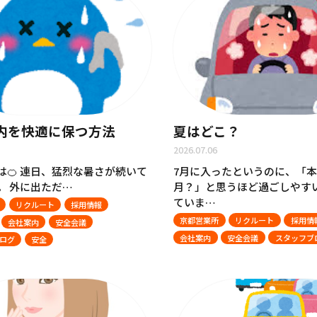
内を快適に保つ方法
夏はどこ？
2026.07.06
は🍊 連日、猛烈な暑さが続いて
7月に入ったというのに、「本
。 外に出ただ…
月？」と思うほど過ごしやす
ていま…
リクルート
採用情報
京都営業所
リクルート
採用情
会社案内
安全会議
会社案内
安全会議
スタッフブ
ログ
安全