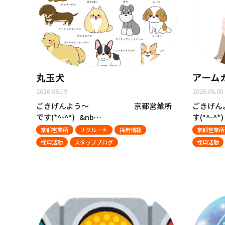
丸玉犬
アーム
2026.06.19
2026.06.05
ごきげんよう～ 京都営業所
ごきげ
です(*^-^*) &nb…
す(*^-^
京都営業所
リクルート
採用情報
京都営業所
採用活動
スタッフブログ
採用活動