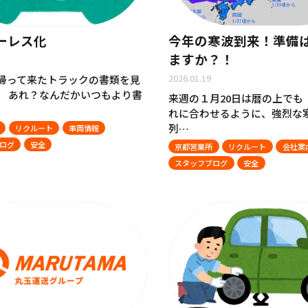
ーレス化
今年の寒波到来！準備
ますか？！
2026.01.19
帰って来たトラックの書類を見
、 あれ？なんだかいつもより書
来週の１月20日は暦の上でも
れに合わせるように、強烈な
列…
リクルート
車両情報
ログ
安全
京都営業所
リクルート
会社案
スタッフブログ
安全