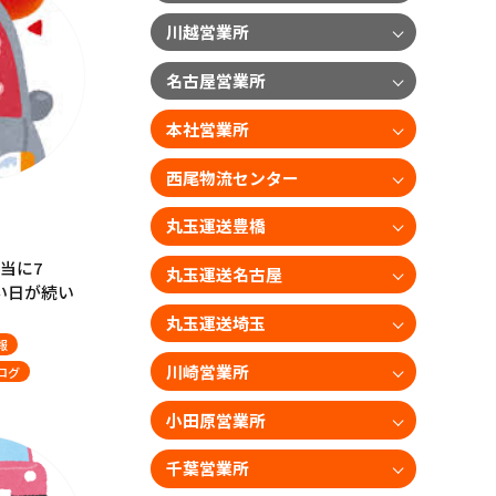
川越営業所
名古屋営業所
本社営業所
西尾物流センター
丸玉運送豊橋
当に7
丸玉運送名古屋
い日が続い
丸玉運送埼玉
報
川崎営業所
ログ
小田原営業所
千葉営業所