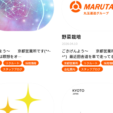
野菜栽培
2026.04.10
よう～ 京都営業所です(*^-
ごきげんよう～ 京都営業所で
回は瞑想をオ…
^*) 最近田舎道を車で走って
リクルート
採用情報
京都営業所
リクルート
採用情
スタッフブログ
会社案内
スタッフブログ