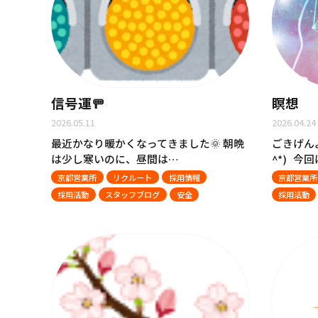
信号運🚥
瞑想
2026.05.11
2026.04.24
最近かなり暖かくなってきました🌞 朝晩
ごきげん
は少し寒いのに、昼間は…
^*) 今
京都営業所
リクルート
採用情報
京都営業所
採用活動
スタッフブログ
安全
採用活動