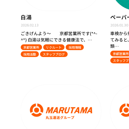
白湯
ペーパ
2026.02.13
2026.01.30
ごきげんよう～ 京都営業所です(*^-
車検から
^*) 白湯は気軽にできる健康法で、…
てみると
類…
京都営業所
リクルート
採用情報
京都営業所
採用活動
スタッフブログ
スタッフブ