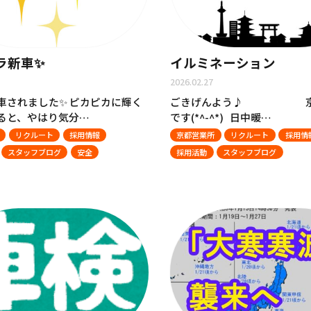
ラ新車✨
イルミネーション
2026.02.27
車されました✨ ピカピカに輝く
ごきげんよう♪ 京
ると、やはり気分…
です(*^-^*) 日中暖…
リクルート
採用情報
京都営業所
リクルート
採用情
スタッフブログ
安全
採用活動
スタッフブログ