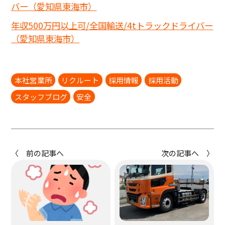
バー（愛知県東海市）
年収500万円以上可/全国輸送/4tトラックドライバー
（愛知県東海市）
本社営業所
リクルート
採用情報
採用活動
スタッフブログ
安全
〈 前の記事へ
次の記事へ 〉