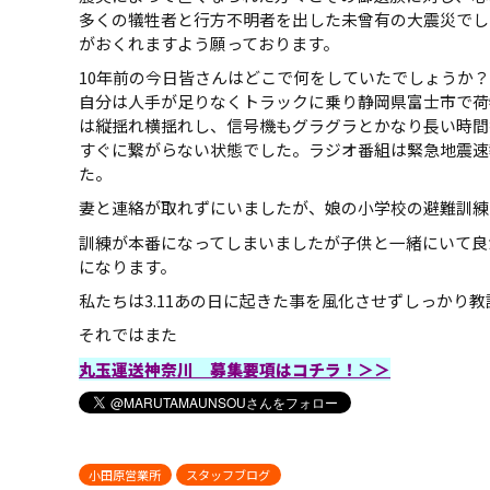
多くの犠牲者と行方不明者を出した未曾有の大震災でし
がおくれますよう願っております。
10年前の今日皆さんはどこで何をしていたでしょうか？
自分は人手が足りなくトラックに乗り静岡県富士市で荷
は縦揺れ横揺れし、信号機もグラグラとかなり長い時間
すぐに繋がらない状態でした。ラジオ番組は緊急地震速
た。
妻と連絡が取れずにいましたが、娘の小学校の避難訓練
訓練が本番になってしまいましたが子供と一緒にいて良
になります。
私たちは3.11あの日に起きた事を風化させずしっかり
それではまた
丸玉運送神奈川 募集要項はコチラ！＞＞
小田原営業所
スタッフブログ