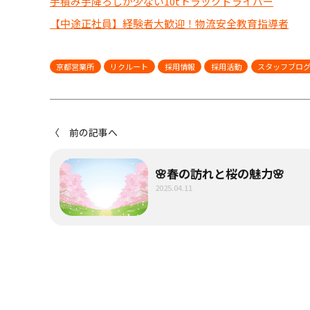
手積み手降ろしが少ない10tトラックドライバー
【中途正社員】経験者大歓迎！物流安全教育指導者
京都営業所
リクルート
採用情報
採用活動
スタッフブロ
〈 前の記事へ
🌸春の訪れと桜の魅力🌸
2025.04.11