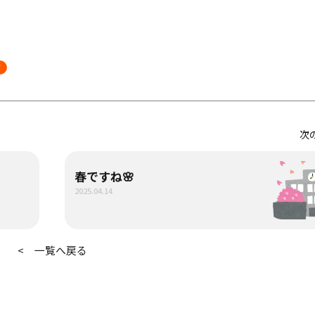
グ
次
春ですね🌸
2025.04.14
< 一覧へ戻る