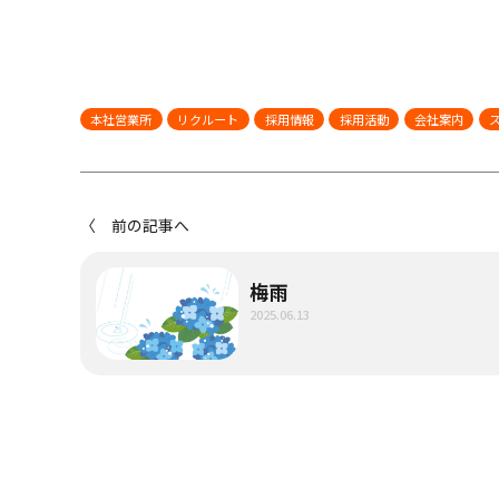
本社営業所
リクルート
採用情報
採用活動
会社案内
〈 前の記事へ
梅雨
2025.06.13