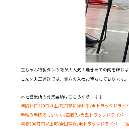
玉ちゃん特製ダレの肉が大人気！焼きたての肉をほおば
こんな丸玉運送では、貴方の入社お待ちしております。
本社営業所の募集要項はこちらから↓↓↓
年間休日120日以上/毎日家に帰れる/4tトラックドラ
手積み手降ろし少ない/高収入/大型トラックドライバ
年収500万円以上可/全国輸送/4tトラックドライバー