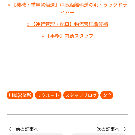
» 【機械・重量物輸送】中長距離輸送の4tトラックドラ
イバー
» 【運行管理・配車】物流管理職候補
» 【事務】内勤スタッフ
川崎営業所
リクルート
スタッフブログ
安全
〈 前の記事へ
次の記事へ 〉