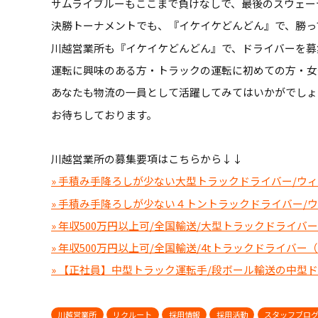
サムライブルーもここまで負けなしで、最後のスウェー
決勝トーナメントでも、『イケイケどんどん』で、勝っ
川越営業所も『イケイケどんどん』で、ドライバーを募
運転に興味のある方・トラックの運転に初めての方・女
あなたも物流の一員として活躍してみてはいかがでしょ
お待ちしております。
川越営業所の募集要項はこちらから↓↓
» 手積み手降ろしが少ない大型トラックドライバー/ウィ
» 手積み手降ろしが少ない４トントラックドライバー/ウ
» 年収500万円以上可/全国輸送/大型トラックドライバ
» 年収500万円以上可/全国輸送/4tトラックドライバ
» 【正社員】中型トラック運転手/段ボール輸送の中型
川越営業所
リクルート
採用情報
採用活動
スタッフブロ