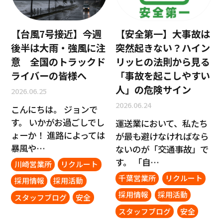
【台風7号接近】今週
【安全第一】大事故は
後半は大雨・強風に注
突然起きない？ハイン
意 全国のトラックド
リッヒの法則から見る
ライバーの皆様へ
「事故を起こしやすい
人」の危険サイン
2026.06.25
2026.06.24
こんにちは。 ジョンで
す。 いかがお過ごしでし
運送業において、私たち
ょーか！ 進路によっては
が最も避けなければなら
暴風や…
ないのが「交通事故」で
す。 「自…
川崎営業所
リクルート
千葉営業所
リクルート
採用情報
採用活動
採用情報
採用活動
スタッフブログ
安全
スタッフブログ
安全