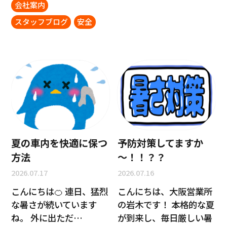
会社案内
スタッフブログ
安全
夏の車内を快適に保つ
予防対策してますか
方法
～！！？？
2026.07.17
2026.07.16
こんにちは🍊 連日、猛烈
こんにちは、大阪営業所
な暑さが続いています
の岩木です！ 本格的な夏
ね。 外に出ただ…
が到来し、毎日厳しい暑