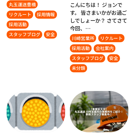
こんにちは！ ジョンで
丸玉運送豊橋
す。 皆さまいかがお過ご
リクルート
採用情報
しでしょーか？ さてさて
採用活動
今回、…
スタッフブログ
安全
川崎営業所
リクルート
採用活動
会社案内
スタッフブログ
安全
未分類