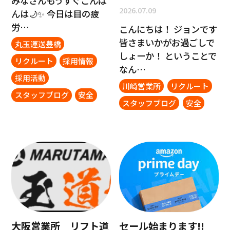
みなさんもうすぐこんば
2026.07.09
んは🌙✨ 今日は目の疲
労…
こんにちは！ ジョンです
皆さまいかがお過ごしで
丸玉運送豊橋
しょーか！ ということで
リクルート
採用情報
なん…
採用活動
川崎営業所
リクルート
スタッフブログ
安全
スタッフブログ
安全
大阪営業所 リフト道
セール始まります!!