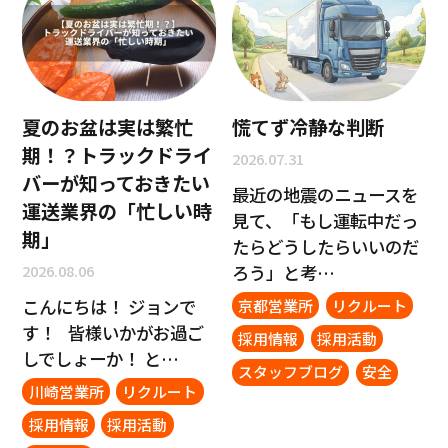
夏のお盆は実は繁忙
慌てず冷静な判断
期！？トラックドライ
2026.07.31
バーが知っておきたい
最近の地震のニュースを
運送業界の「忙しい時
見て、「もし運転中だっ
期」
たらどうしたらいいのだ
2026.08.06
ろう」と考…
こんにちは！ ジョンで
京都営業所
リクルート
す！ 皆様いかがお過ご
採用情報
採用活動
しでしょーか！ と…
スタッフブログ
安全
川崎営業所
リクルート
採用情報
採用活動