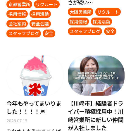
さが続い…
京都営業所
リクルート
大阪営業所
リクルート
採用情報
採用活動
採用情報
採用活動
会社案内
安全会議
スタッフブログ
安全
スタッフブログ
安全
今年もやってまいりま
【川崎市】経験者ドラ
した！！！！🎆
イバー積極採用中！川
崎営業所に新しい仲間
2026.07.15
が入社しました