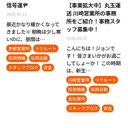
信号運🚥
【事業拡大中】丸玉運
送 川崎営業所の事務
2026.05.11
所をご紹介！事務スタ
最近かなり暖かくなって
ッフ募集中！
きました🌞 朝晩は少し寒
2026.04.16
いのに、昼間は…
こんにちは！ジョンで
京都営業所
リクルート
す！ 皆さまいかがお過ご
採用情報
採用活動
しでしょーか！ この時期
スタッフブログ
安全
は、新生…
川崎営業所
リクルート
採用情報
採用活動
会社案内
スタッフブログ
安全