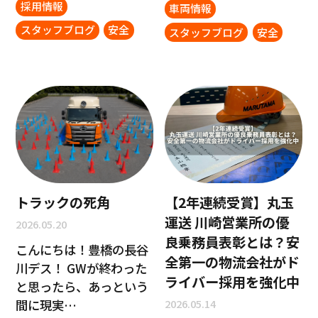
採用情報
車両情報
スタッフブログ
安全
スタッフブログ
安全
トラックの死角
【2年連続受賞】丸玉
運送 川崎営業所の優
2026.05.20
良乗務員表彰とは？安
こんにちは！豊橋の長谷
全第一の物流会社がド
川デス！ GWが終わった
ライバー採用を強化中
と思ったら、あっという
2026.05.14
間に現実…