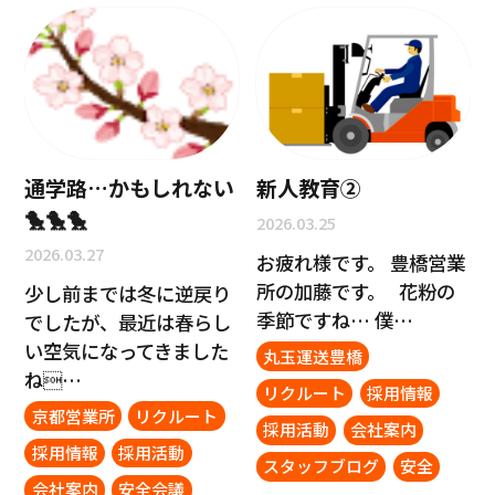
通学路…かもしれない
新人教育②
🐤🐤🐤
2026.03.25
2026.03.27
お疲れ様です。 豊橋営業
所の加藤です。 花粉の
少し前までは冬に逆戻り
季節ですね… 僕…
でしたが、最近は春らし
い空気になってきました
丸玉運送豊橋
ね…
リクルート
採用情報
京都営業所
リクルート
採用活動
会社案内
採用情報
採用活動
スタッフブログ
安全
会社案内
安全会議