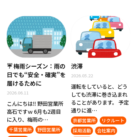
☔ 梅雨シーズン：雨の
渋滞
日でも“安全・確実”を
2026.05.22
届けるために
運転をしていると、どう
2026.06.11
しても渋滞に巻き込まれ
ることがあります。 予定
こんにちは‼ 野田営業所
通りに進…
高石ですｗ 6月も2週目
に入り、梅雨の…
京都営業所
リクルート
千葉営業所
野田営業所
採用活動
会社案内